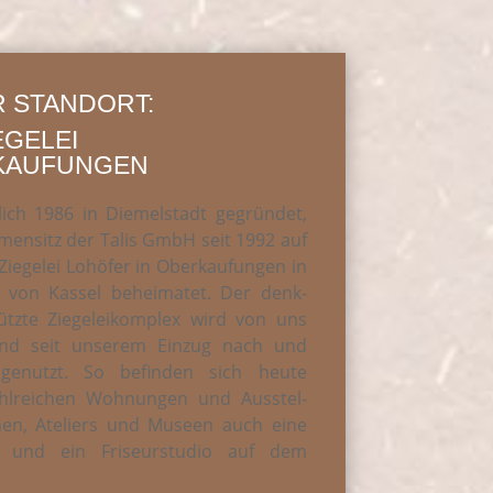
 STANDORT:
EGELEI
KAUFUNGEN
ich 1986 in Die­mel­stadt gegrün­det,
r­men­sitz der Talis GmbH seit 1992 auf
ie­ge­lei Lohö­fer in Ober­kau­fun­gen in
von Kas­sel behei­ma­tet. Der denk­
ütz­te Zie­ge­lei­kom­plex wird von uns
und seit unse­rem Ein­zug nach und
e­nutzt. So befin­den sich heu­te
l­rei­chen Woh­nun­gen und Aus­stel­
chen, Ate­liers und Muse­en auch eine
i und ein Fri­seur­stu­dio auf dem