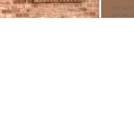
Hier auf d
gen wir üb
de­nen Ha
Koope­ra­t
reich zu
 LEHMBAU