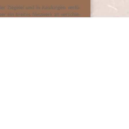
er Zie­ge­lei und in Kau­fun­gen ver­fü­
er ein brei­tes Netz­werk an ver­schie­
nd­werks­be­trie­ben und erfah­re­nen
i­ons­part­nern, mit denen wir erfolg­
sammenarbeiten.