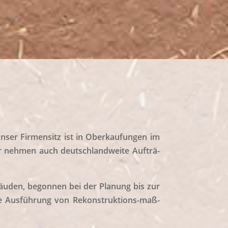
nser Fir­men­sitz ist in Ober­kau­fun­gen im
 neh­men auch deutsch­land­wei­te Auf­trä­
bäu­den, begon­nen bei der Pla­nung bis zur
ie Aus­füh­rung von Rekon­struk­ti­ons-maß­