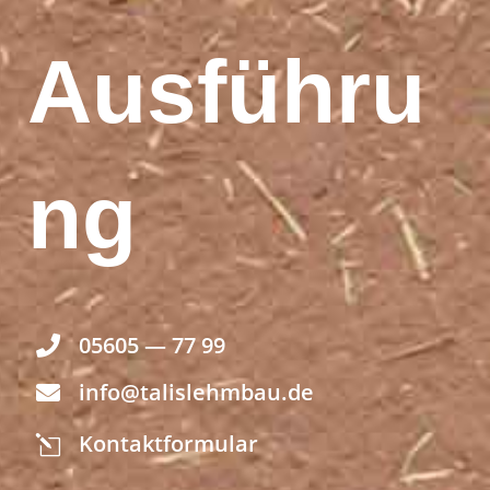
Ausführu
ng
05605 — 77 99

info@talislehmbau.de

Kon­takt­for­mu­lar
l