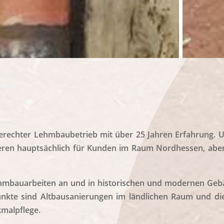
e­rech­ter Lehm­bau­be­trieb mit über 25 Jah­ren Erfah­rung. U
ie­ren haupt­säch­lich für Kun­den im Raum Nord­hes­sen, aber
hm­bau­ar­bei­ten an und in his­to­ri­schen und moder­nen Ge
unk­te sind Alt­bau­sa­nie­run­gen im länd­li­chen Raum und d
kmalpflege.