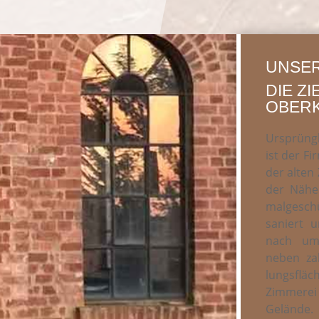
UNSER
DIE ZI
OBER
Ursprüng­l
ist der Fi
der alten Z
der Nähe 
mal­ge­sch
saniert 
nach umg
neben zah
lungs­flä­
Zim­me­re
Gelände.