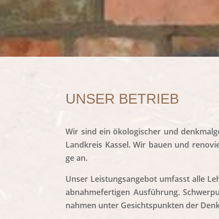
UNSER BETRIEB
Wir sind ein öko­lo­gi­scher und denk­mal­g
Land­kreis Kas­sel. Wir bau­en und reno­v
ge an.
Unser Leis­tungs­an­ge­bot umfasst alle Le
abnah­me­fer­ti­gen Aus­füh­rung. Schwer­p
nah­men unter Gesichts­punk­ten der Den