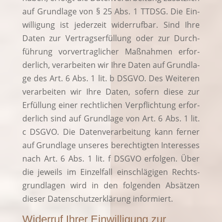
auf Grund­la­ge von § 25 Abs. 1 TTDSG. Die Ein­
wil­li­gung ist jeder­zeit wider­ruf­bar. Sind Ihre
Daten zur Ver­trags­er­fül­lung oder zur Durch­
füh­rung vor­ver­trag­li­cher Maß­nah­men erfor­
der­lich, ver­ar­bei­ten wir Ihre Daten auf Grund­la­
ge des Art. 6 Abs. 1 lit. b DSGVO. Des Wei­te­ren
ver­ar­bei­ten wir Ihre Daten, sofern die­se zur
Erfül­lung einer recht­li­chen Ver­pflich­tung erfor­
der­lich sind auf Grund­la­ge von Art. 6 Abs. 1 lit.
c DSGVO. Die Daten­ver­ar­bei­tung kann fer­ner
auf Grund­la­ge unse­res berech­tig­ten Inter­es­ses
nach Art. 6 Abs. 1 lit. f DSGVO erfol­gen. Über
die jeweils im Ein­zel­fall ein­schlä­gi­gen Rechts­
grund­la­gen wird in den fol­gen­den Absät­zen
die­ser Daten­schutz­er­klä­rung informiert.
Widerruf Ihrer Einwilligung zur