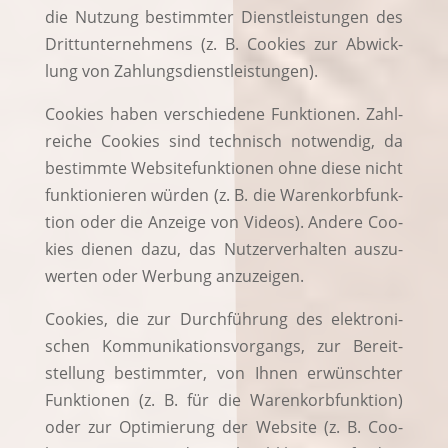
die Nut­zung bestimm­ter Dienst­leis­tun­gen des
Dritt­un­ter­neh­mens (z. B. Coo­kies zur Abwick­
lung von Zahlungsdienstleistungen).
Coo­kies haben ver­schie­de­ne Funk­tio­nen. Zahl­
rei­che Coo­kies sind tech­nisch not­wen­dig, da
bestimm­te Web­site­funk­tio­nen ohne die­se nicht
funk­tio­nie­ren wür­den (z. B. die Waren­korb­funk­
ti­on oder die Anzei­ge von Vide­os). Ande­re Coo­
kies die­nen dazu, das Nut­zer­ver­hal­ten aus­zu­
wer­ten oder Wer­bung anzuzeigen.
Coo­kies, die zur Durch­füh­rung des elek­tro­ni­
schen Kom­mu­ni­ka­ti­ons­vor­gangs, zur Bereit­
stel­lung bestimm­ter, von Ihnen erwünsch­ter
Funk­tio­nen (z. B. für die Waren­korb­funk­ti­on)
oder zur Opti­mie­rung der Web­site (z. B. Coo­