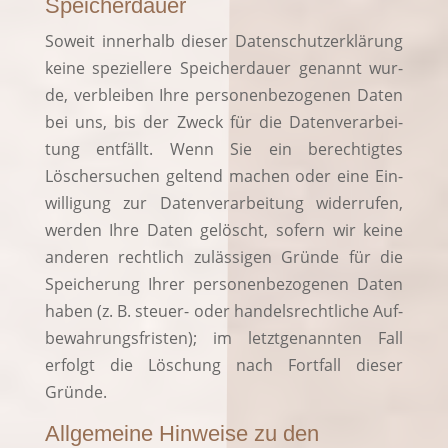
Speicherdauer
Soweit inner­halb die­ser Daten­schutz­er­klä­rung
kei­ne spe­zi­el­le­re Spei­cher­dau­er genannt wur­
de, ver­blei­ben Ihre per­so­nen­be­zo­ge­nen Daten
bei uns, bis der Zweck für die Daten­ver­ar­bei­
tung ent­fällt. Wenn Sie ein berech­tig­tes
Löscher­su­chen gel­tend machen oder eine Ein­
wil­li­gung zur Daten­ver­ar­bei­tung wider­ru­fen,
wer­den Ihre Daten gelöscht, sofern wir kei­ne
ande­ren recht­lich zuläs­si­gen Grün­de für die
Spei­che­rung Ihrer per­so­nen­be­zo­ge­nen Daten
haben (z. B. steu­er- oder han­dels­recht­li­che Auf­
be­wah­rungs­fris­ten); im letzt­ge­nann­ten Fall
erfolgt die Löschung nach Fort­fall die­ser
Gründe.
Allgemeine Hinweise zu den