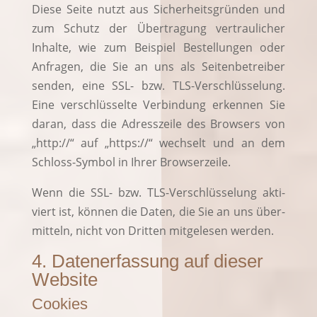
Die­se Sei­te nutzt aus Sicher­heits­grün­den und
zum Schutz der Über­tra­gung ver­trau­li­cher
Inhal­te, wie zum Bei­spiel Bestel­lun­gen oder
Anfra­gen, die Sie an uns als Sei­ten­be­trei­ber
sen­den, eine SSL- bzw. TLS-Ver­schlüs­se­lung.
Eine ver­schlüs­sel­te Ver­bin­dung erken­nen Sie
dar­an, dass die Adress­zei­le des Brow­sers von
„http://“ auf „https://“ wech­selt und an dem
Schloss-Sym­bol in Ihrer Browserzeile.
Wenn die SSL- bzw. TLS-Ver­schlüs­se­lung akti­
viert ist, kön­nen die Daten, die Sie an uns über­
mit­teln, nicht von Drit­ten mit­ge­le­sen werden.
4. Datenerfassung auf dieser
Website
Cookies