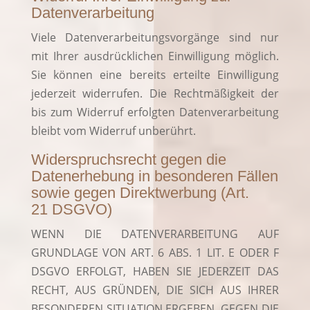
Datenverarbeitung
Vie­le Daten­ver­ar­bei­tungs­vor­gän­ge sind nur
mit Ihrer aus­drück­li­chen Ein­wil­li­gung mög­lich.
Sie kön­nen eine bereits erteil­te Ein­wil­li­gung
jeder­zeit wider­ru­fen. Die Recht­mä­ßig­keit der
bis zum Wider­ruf erfolg­ten Daten­ver­ar­bei­tung
bleibt vom Wider­ruf unberührt.
Widerspruchsrecht gegen die
Datenerhebung in besonderen Fällen
sowie gegen Direktwerbung (Art.
21 DSGVO)
WENN DIE DATENVERARBEITUNG AUF
GRUNDLAGE VON ART. 6 ABS. 1 LIT. E ODER F
DSGVO ERFOLGT, HABEN SIE JEDERZEIT DAS
RECHT, AUS GRÜNDEN, DIE SICH AUS IHRER
BESONDEREN SITUATION ERGEBEN, GEGEN DIE