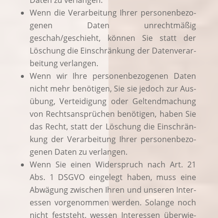
Daten zu verlangen.
Wenn die Ver­ar­bei­tung Ihrer per­so­nen­be­zo­
ge­nen Daten unrecht­mä­ßig
geschah/geschieht, kön­nen Sie statt der
Löschung die Ein­schrän­kung der Daten­ver­ar­
bei­tung verlangen.
Wenn wir Ihre per­so­nen­be­zo­ge­nen Daten
nicht mehr benö­ti­gen, Sie sie jedoch zur Aus­
übung, Ver­tei­di­gung oder Gel­tend­ma­chung
von Rechts­an­sprü­chen benö­ti­gen, haben Sie
das Recht, statt der Löschung die Ein­schrän­
kung der Ver­ar­bei­tung Ihrer per­so­nen­be­zo­
ge­nen Daten zu verlangen.
Wenn Sie einen Wider­spruch nach Art. 21
Abs. 1 DSGVO ein­ge­legt haben, muss eine
Abwä­gung zwi­schen Ihren und unse­ren Inter­
es­sen vor­ge­nom­men wer­den. Solan­ge noch
nicht fest­steht, wes­sen Inter­es­sen über­wie­