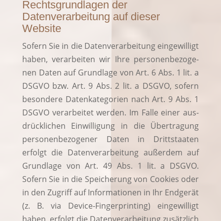
Rechtsgrundlagen der
Datenverarbeitung auf dieser
Website
Sofern Sie in die Daten­ver­ar­bei­tung ein­ge­wil­ligt
haben, ver­ar­bei­ten wir Ihre per­so­nen­be­zo­ge­
nen Daten auf Grund­la­ge von Art. 6 Abs. 1 lit. a
DSGVO bzw. Art. 9 Abs. 2 lit. a DSGVO, sofern
beson­de­re Daten­ka­te­go­rien nach Art. 9 Abs. 1
DSGVO ver­ar­bei­tet wer­den. Im Fal­le einer aus­
drück­li­chen Ein­wil­li­gung in die Über­tra­gung
per­so­nen­be­zo­ge­ner Daten in Dritt­staa­ten
erfolgt die Daten­ver­ar­bei­tung außer­dem auf
Grund­la­ge von Art. 49 Abs. 1 lit. a DSGVO.
Sofern Sie in die Spei­che­rung von Coo­kies oder
in den Zugriff auf Infor­ma­tio­nen in Ihr End­ge­rät
(z. B. via Device-Fin­ger­prin­ting) ein­ge­wil­ligt
haben, erfolgt die Daten­ver­ar­bei­tung zusätz­lich