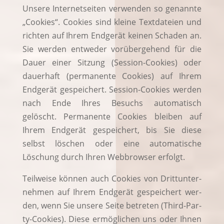
Unse­re Inter­net­sei­ten ver­wen­den so genann­te
„Coo­kies“. Coo­kies sind klei­ne Text­da­tei­en und
rich­ten auf Ihrem End­ge­rät kei­nen Scha­den an.
Sie wer­den ent­we­der vor­über­ge­hend für die
Dau­er einer Sit­zung (Ses­si­on-Coo­kies) oder
dau­er­haft (per­ma­nen­te Coo­kies) auf Ihrem
End­ge­rät gespei­chert. Ses­si­on-Coo­kies wer­den
nach Ende Ihres Besuchs auto­ma­tisch
gelöscht. Per­ma­nen­te Coo­kies blei­ben auf
Ihrem End­ge­rät gespei­chert, bis Sie die­se
selbst löschen oder eine auto­ma­ti­sche
Löschung durch Ihren Web­brow­ser erfolgt.
Teil­wei­se kön­nen auch Coo­kies von Dritt­un­ter­
neh­men auf Ihrem End­ge­rät gespei­chert wer­
den, wenn Sie unse­re Sei­te betre­ten (Third-Par­
ty-Coo­kies). Die­se ermög­li­chen uns oder Ihnen