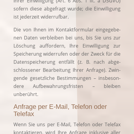
Ihrer Ein­wil­li­gung (Art. 6 Abs. 1 lit. a DSGVO)
sofern die­se abge­fragt wur­de; die Ein­wil­li­gung
ist jeder­zeit widerrufbar.
Die von Ihnen im Kon­takt­for­mu­lar ein­ge­ge­be­
nen Daten ver­blei­ben bei uns, bis Sie uns zur
Löschung auf­for­dern, Ihre Ein­wil­li­gung zur
Spei­che­rung wider­ru­fen oder der Zweck für die
Daten­spei­che­rung ent­fällt (z. B. nach abge­
schlos­se­ner Bear­bei­tung Ihrer Anfra­ge). Zwin­
gen­de gesetz­li­che Bestim­mun­gen – ins­be­son­
de­re Auf­be­wah­rungs­fris­ten – blei­ben
unberührt.
Anfrage per E‑Mail, Telefon oder
Telefax
Wenn Sie uns per E‑Mail, Tele­fon oder Tele­fax
kon­tak­tie­ren, wird Ihre Anfra­ge inklu­si­ve aller