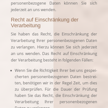
per­so­nen­be­zo­ge­ne Daten kön­nen Sie sich
jeder­zeit an uns wenden.
Recht auf Einschränkung der
Verarbeitung
Sie haben das Recht, die Ein­schrän­kung der
Ver­ar­bei­tung Ihrer per­so­nen­be­zo­ge­nen Daten
zu ver­lan­gen. Hier­zu kön­nen Sie sich jeder­zeit
an uns wen­den. Das Recht auf Ein­schrän­kung
der Ver­ar­bei­tung besteht in fol­gen­den Fällen:
Wenn Sie die Rich­tig­keit Ihrer bei uns gespei­
cher­ten per­so­nen­be­zo­ge­nen Daten bestrei­
ten, benö­ti­gen wir in der Regel Zeit, um dies
zu über­prü­fen. Für die Dau­er der Prü­fung
haben Sie das Recht, die Ein­schrän­kung der
Ver­ar­bei­tung Ihrer per­so­nen­be­zo­ge­nen