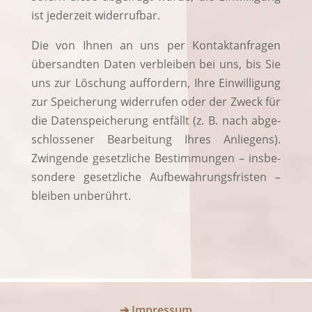
ist jeder­zeit widerrufbar.
Die von Ihnen an uns per Kon­takt­an­fra­gen
über­sand­ten Daten ver­blei­ben bei uns, bis Sie
uns zur Löschung auf­for­dern, Ihre Ein­wil­li­gung
zur Spei­che­rung wider­ru­fen oder der Zweck für
die Daten­spei­che­rung ent­fällt (z. B. nach abge­
schlos­se­ner Bear­bei­tung Ihres Anlie­gens).
Zwin­gen­de gesetz­li­che Bestim­mun­gen – ins­be­
son­de­re gesetz­li­che Auf­be­wah­rungs­fris­ten –
blei­ben unberührt.
➔ Impressum