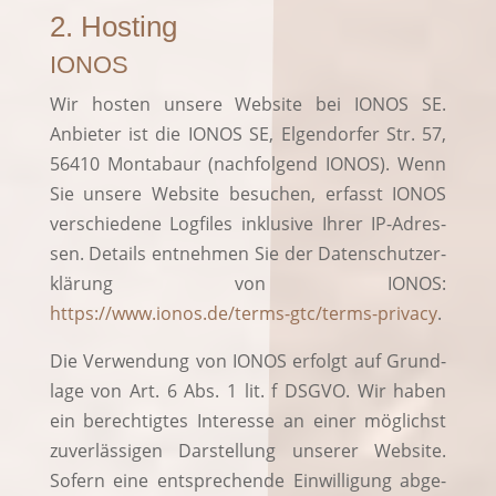
2. Hosting
IONOS
Wir hos­ten unse­re Web­site bei IONOS SE.
Anbie­ter ist die IONOS SE, Elgen­dor­fer Str. 57,
56410 Mon­ta­baur (nach­fol­gend IONOS). Wenn
Sie unse­re Web­site besu­chen, erfasst IONOS
ver­schie­de­ne Log­files inklu­si­ve Ihrer IP-Adres­
sen. Details ent­neh­men Sie der Daten­schutz­er­
klä­rung von IONOS:
https://www.ionos.de/terms-gtc/terms-privacy
.
Die Ver­wen­dung von IONOS erfolgt auf Grund­
la­ge von Art. 6 Abs. 1 lit. f DSGVO. Wir haben
ein berech­tig­tes Inter­es­se an einer mög­lichst
zuver­läs­si­gen Dar­stel­lung unse­rer Web­site.
Sofern eine ent­spre­chen­de Ein­wil­li­gung abge­