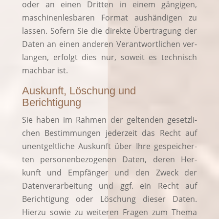
oder an einen Drit­ten in einem gän­gi­gen,
maschi­nen­les­ba­ren For­mat aus­hän­di­gen zu
las­sen. Sofern Sie die direk­te Über­tra­gung der
Daten an einen ande­ren Ver­ant­wort­li­chen ver­
lan­gen, erfolgt dies nur, soweit es tech­nisch
mach­bar ist.
Auskunft, Löschung und
Berichtigung
Sie haben im Rah­men der gel­ten­den gesetz­li­
chen Bestim­mun­gen jeder­zeit das Recht auf
unent­gelt­li­che Aus­kunft über Ihre gespei­cher­
ten per­so­nen­be­zo­ge­nen Daten, deren Her­
kunft und Emp­fän­ger und den Zweck der
Daten­ver­ar­bei­tung und ggf. ein Recht auf
Berich­ti­gung oder Löschung die­ser Daten.
Hier­zu sowie zu wei­te­ren Fra­gen zum The­ma