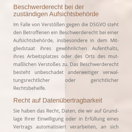
Beschwerde­recht bei der
zuständigen Aufsichtsbehörde
Im Fal­le von Ver­stö­ßen gegen die DSGVO steht
den Betrof­fe­nen ein Beschwer­de­recht bei einer
Auf­sichts­be­hör­de, ins­be­son­de­re in dem Mit­
glied­staat ihres gewöhn­li­chen Auf­ent­halts,
ihres Arbeits­plat­zes oder des Orts des mut­
maß­li­chen Ver­sto­ßes zu. Das Beschwer­de­recht
besteht unbe­scha­det ander­wei­ti­ger ver­wal­
tungs­recht­li­cher oder gericht­li­cher
Rechtsbehelfe.
Recht auf Datenübertragbarkeit
Sie haben das Recht, Daten, die wir auf Grund­
la­ge Ihrer Ein­wil­li­gung oder in Erfül­lung eines
Ver­trags auto­ma­ti­siert ver­ar­bei­ten, an sich