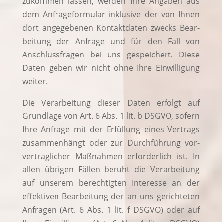
zukom­men las­sen, wer­den Ihre Anga­ben aus
dem Anfra­ge­for­mu­lar inklu­si­ve der von Ihnen
dort ange­ge­be­nen Kon­takt­da­ten zwecks Bear­
bei­tung der Anfra­ge und für den Fall von
Anschluss­fra­gen bei uns gespei­chert. Die­se
Daten geben wir nicht ohne Ihre Ein­wil­li­gung
weiter.
Die Ver­ar­bei­tung die­ser Daten erfolgt auf
Grund­la­ge von Art. 6 Abs. 1 lit. b DSGVO, sofern
Ihre Anfra­ge mit der Erfül­lung eines Ver­trags
zusam­men­hängt oder zur Durch­füh­rung vor­
ver­trag­li­cher Maß­nah­men erfor­der­lich ist. In
allen übri­gen Fäl­len beruht die Ver­ar­bei­tung
auf unse­rem berech­tig­ten Inter­es­se an der
effek­ti­ven Bear­bei­tung der an uns gerich­te­ten
Anfra­gen (Art. 6 Abs. 1 lit. f DSGVO) oder auf