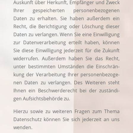
Aus­kunft über Her­kunft, Emp­fän­ger und Zweck
Ihrer gespei­cher­ten per­so­nen­be­zo­ge­nen
Daten zu erhal­ten. Sie haben außer­dem ein
Recht, die Berich­ti­gung oder Löschung die­ser
Daten zu ver­lan­gen. Wenn Sie eine Ein­wil­li­gung
zur Daten­ver­ar­bei­tung erteilt haben, kön­nen
Sie die­se Ein­wil­li­gung jeder­zeit für die Zukunft
wider­ru­fen. Außer­dem haben Sie das Recht,
unter bestimm­ten Umstän­den die Ein­schrän­
kung der Ver­ar­bei­tung Ihrer per­so­nen­be­zo­ge­
nen Daten zu ver­lan­gen. Des Wei­te­ren steht
Ihnen ein Beschwer­de­recht bei der zustän­di­
gen Auf­sichts­be­hör­de zu.
Hier­zu sowie zu wei­te­ren Fra­gen zum The­ma
Daten­schutz kön­nen Sie sich jeder­zeit an uns
wenden.