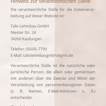
Hinweis zur verantwortlichen Stelle
Die ver­ant­wort­li­che Stel­le für die Daten­ver­ar­
bei­tung auf die­ser Web­site ist:
Talis Lehm­bau GmbH
Nies­ter Str. 24
34260 Kau­fun­gen
Tele­fon: 05605–7799
E‑Mail: talislehmbaugmbh@gmx.de
Ver­ant­wort­li­che Stel­le ist die natür­li­che oder
juris­ti­sche Per­son, die allein oder gemein­sam
mit ande­ren über die Zwe­cke und Mit­tel der
Ver­ar­bei­tung von per­so­nen­be­zo­ge­nen Daten
(z. B. Namen, E‑Mail-Adres­sen o. Ä.)
entscheidet.