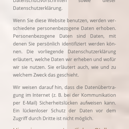
Daten­schutz­vor­schrif­ten sowie die­ser
Datenschutzerklärung.
Wenn Sie die­se Web­site benut­zen, wer­den ver­
schie­de­ne per­so­nen­be­zo­ge­ne Daten erho­ben.
Per­so­nen­be­zo­ge­ne Daten sind Daten, mit
denen Sie per­sön­lich iden­ti­fi­ziert wer­den kön­
nen. Die vor­lie­gen­de Daten­schutz­er­klä­rung
erläu­tert, wel­che Daten wir erhe­ben und wofür
wir sie nut­zen. Sie erläu­tert auch, wie und zu
wel­chem Zweck das geschieht.
Wir wei­sen dar­auf hin, dass die Daten­über­tra­
gung im Inter­net (z. B. bei der Kom­mu­ni­ka­ti­on
per E‑Mail) Sicher­heits­lü­cken auf­wei­sen kann.
Ein lücken­lo­ser Schutz der Daten vor dem
Zugriff durch Drit­te ist nicht möglich.