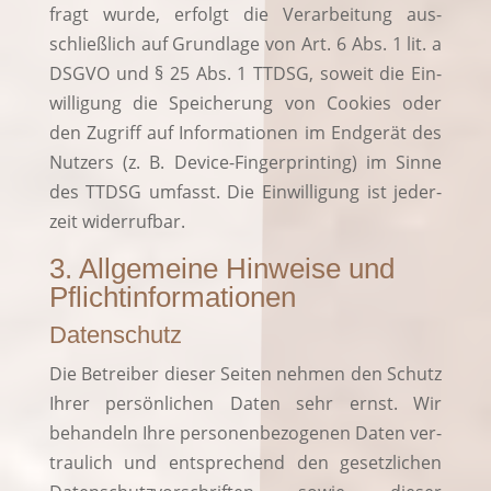
fragt wur­de, erfolgt die Ver­ar­bei­tung aus­
schließ­lich auf Grund­la­ge von Art. 6 Abs. 1 lit. a
DSGVO und § 25 Abs. 1 TTDSG, soweit die Ein­
wil­li­gung die Spei­che­rung von Coo­kies oder
den Zugriff auf Infor­ma­tio­nen im End­ge­rät des
Nut­zers (z. B. Device-Fin­ger­prin­ting) im Sin­ne
des TTDSG umfasst. Die Ein­wil­li­gung ist jeder­
zeit widerrufbar.
3. Allgemeine Hinweise und
Pflichtinformationen
Datenschutz
Die Betrei­ber die­ser Sei­ten neh­men den Schutz
Ihrer per­sön­li­chen Daten sehr ernst. Wir
behan­deln Ihre per­so­nen­be­zo­ge­nen Daten ver­
trau­lich und ent­spre­chend den gesetz­li­chen