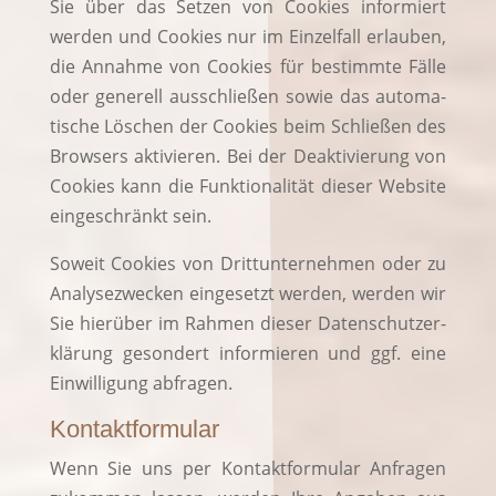
Sie über das Set­zen von Coo­kies infor­miert
wer­den und Coo­kies nur im Ein­zel­fall erlau­ben,
die Annah­me von Coo­kies für bestimm­te Fäl­le
oder gene­rell aus­schlie­ßen sowie das auto­ma­
ti­sche Löschen der Coo­kies beim Schlie­ßen des
Brow­sers akti­vie­ren. Bei der Deak­ti­vie­rung von
Coo­kies kann die Funk­tio­na­li­tät die­ser Web­site
ein­ge­schränkt sein.
Soweit Coo­kies von Dritt­un­ter­neh­men oder zu
Ana­ly­se­zwe­cken ein­ge­setzt wer­den, wer­den wir
Sie hier­über im Rah­men die­ser Daten­schutz­er­
klä­rung geson­dert infor­mie­ren und ggf. eine
Ein­wil­li­gung abfragen.
Kontaktformular
Wenn Sie uns per Kon­takt­for­mu­lar Anfra­gen