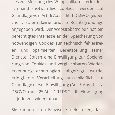
kies zur Mes­sung des Web­pu­bli­kums) erfor­der­
lich sind (not­wen­di­ge Coo­kies), wer­den auf
Grund­la­ge von Art. 6 Abs. 1 lit. f DSGVO gespei­
chert, sofern kei­ne ande­re Rechts­grund­la­ge
ange­ge­ben wird. Der Web­site­be­trei­ber hat ein
berech­tig­tes Inter­es­se an der Spei­che­rung von
not­wen­di­gen Coo­kies zur tech­nisch feh­ler­frei­
en und opti­mier­ten Bereit­stel­lung sei­ner
Diens­te. Sofern eine Ein­wil­li­gung zur Spei­che­
rung von Coo­kies und ver­gleich­ba­ren Wie­der­
erken­nungs­tech­no­lo­gien abge­fragt wur­de,
erfolgt die Ver­ar­bei­tung aus­schließ­lich auf
Grund­la­ge die­ser Ein­wil­li­gung (Art. 6 Abs. 1 lit. a
DSGVO und § 25 Abs. 1 TTDSG); die Ein­wil­li­gung
ist jeder­zeit widerrufbar.
Sie kön­nen Ihren Brow­ser so ein­stel­len, dass