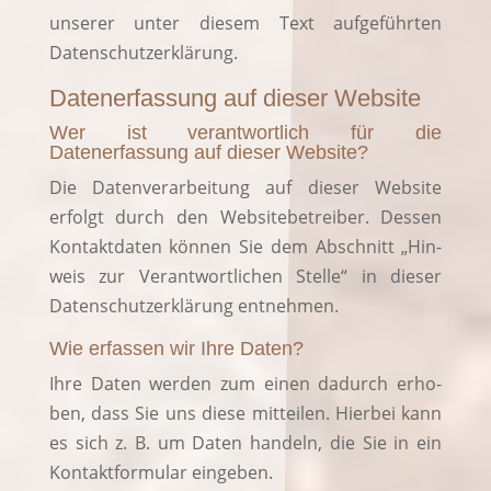
unse­rer unter die­sem Text auf­ge­führ­ten
Datenschutzerklärung.
Datenerfassung auf dieser Website
Wer ist verantwortlich für die
Datenerfassung auf dieser Website?
Die Daten­ver­ar­bei­tung auf die­ser Web­site
erfolgt durch den Web­site­be­trei­ber. Des­sen
Kon­takt­da­ten kön­nen Sie dem Abschnitt „Hin­
weis zur Ver­ant­wort­li­chen Stel­le“ in die­ser
Daten­schutz­er­klä­rung entnehmen.
Wie erfassen wir Ihre Daten?
Ihre Daten wer­den zum einen dadurch erho­
ben, dass Sie uns die­se mit­tei­len. Hier­bei kann
es sich z. B. um Daten han­deln, die Sie in ein
Kon­takt­for­mu­lar eingeben.