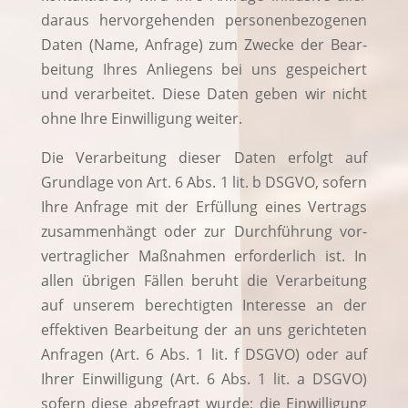
dar­aus her­vor­ge­hen­den per­so­nen­be­zo­ge­nen
Daten (Name, Anfra­ge) zum Zwe­cke der Bear­
bei­tung Ihres Anlie­gens bei uns gespei­chert
und ver­ar­bei­tet. Die­se Daten geben wir nicht
ohne Ihre Ein­wil­li­gung weiter.
Die Ver­ar­bei­tung die­ser Daten erfolgt auf
Grund­la­ge von Art. 6 Abs. 1 lit. b DSGVO, sofern
Ihre Anfra­ge mit der Erfül­lung eines Ver­trags
zusam­men­hängt oder zur Durch­füh­rung vor­
ver­trag­li­cher Maß­nah­men erfor­der­lich ist. In
allen übri­gen Fäl­len beruht die Ver­ar­bei­tung
auf unse­rem berech­tig­ten Inter­es­se an der
effek­ti­ven Bear­bei­tung der an uns gerich­te­ten
Anfra­gen (Art. 6 Abs. 1 lit. f DSGVO) oder auf
Ihrer Ein­wil­li­gung (Art. 6 Abs. 1 lit. a DSGVO)
sofern die­se abge­fragt wur­de; die Ein­wil­li­gung