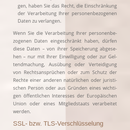
gen, haben Sie das Recht, die Ein­schrän­kung
der Ver­ar­bei­tung Ihrer per­so­nen­be­zo­ge­nen
Daten zu verlangen.
Wenn Sie die Ver­ar­bei­tung Ihrer per­so­nen­be­
zo­ge­nen Daten ein­ge­schränkt haben, dür­fen
die­se Daten – von ihrer Spei­che­rung abge­se­
hen – nur mit Ihrer Ein­wil­li­gung oder zur Gel­
tend­ma­chung, Aus­übung oder Ver­tei­di­gung
von Rechts­an­sprü­chen oder zum Schutz der
Rech­te einer ande­ren natür­li­chen oder juris­ti­
schen Per­son oder aus Grün­den eines wich­ti­
gen öffent­li­chen Inter­es­ses der Euro­päi­schen
Uni­on oder eines Mit­glied­staats ver­ar­bei­tet
werden.
SSL- bzw. TLS-Verschlüsselung