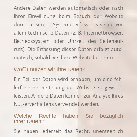
Ande­re Daten wer­den auto­ma­tisch oder nach
Ihrer Ein­wil­li­gung beim Besuch der Web­site
durch unse­re IT-Sys­te­me erfasst. Das sind vor
allem tech­ni­sche Daten (z. B. Inter­net­brow­ser,
Betriebs­sys­tem oder Uhr­zeit des Sei­ten­auf­
rufs). Die Erfas­sung die­ser Daten erfolgt auto­
ma­tisch, sobald Sie die­se Web­site betreten.
Wofür nutzen wir Ihre Daten?
Ein Teil der Daten wird erho­ben, um eine feh­
ler­freie Bereit­stel­lung der Web­site zu gewähr­
leis­ten. Ande­re Daten kön­nen zur Ana­ly­se Ihres
Nut­zer­ver­hal­tens ver­wen­det werden.
Welche Rechte haben Sie bezüglich
Ihrer Daten?
Sie haben jeder­zeit das Recht, unent­gelt­lich