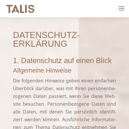
DATENSCHUTZ­
ERKLÄRUNG
1. Datenschutz auf einen Blick
Allgemeine Hinweise
Die fol­gen­den Hin­wei­se geben einen ein­fa­chen
Über­blick dar­über, was mit Ihren per­so­nen­be­
zo­ge­nen Daten pas­siert, wenn Sie die­se Web­
site besu­chen. Per­so­nen­be­zo­ge­ne Daten sind
alle Daten, mit denen Sie per­sön­lich iden­ti­fi­
ziert wer­den kön­nen. Aus­führ­li­che Infor­ma­tio­
nen zum The­ma Daten­schutz ent­neh­men Sie